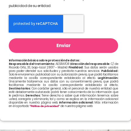
publicidad de su entidad.
Enviar
Información básica sobre protección de datos:
Responsable del tratamiento:
AESRAFOR
Dirección del responsable:
C/ de
Ricardo Ortiz, 33, bajo-local 28017 – Madrid
Finalidad:
Sus datos serán usados
para poder atender sus solicitudes y prestarle nuestros servicios.
Publicidad:
Solo le enviaremos publicidad con su autorización previa, que podrá facilitarnos
mediante la casilla correspondiente establecida al efecto.
Legitimación:
Únicamente trataremos sus datos con su consentimiento previo, que podrá
facilitarnos mediante la casilla correspondiente establecida al efecto.
Destinatarios:
Con carácter general, sólo el personal de nuestra entidad que
esté debidamente autorizado podrá tener conocimiento de la información que
le pedimos.
Derechos:
Tiene derecho a saber qué información tenemos sobre
usted, corregirla y eliminarla, tal y como se explica en la información adicional
disponible en nuestra página web.
Información adicional:
Más información
en el apartado
“Política de privacidad”
de nuestra página web