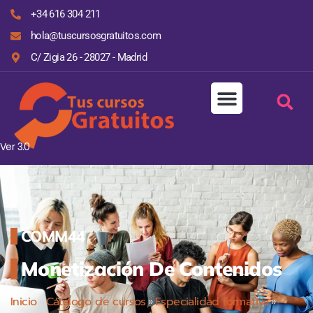
+34 616 304 211
hola@tuscursosgratuitos.com
C/ Zigia 26 - 28027 - Madrid
Ver 3.0
COMM44
Monetización De Contenidos
Inicio
»
Cátalogo de cursos
»
Especialidad formativa
»