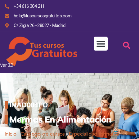
+34 616 304 211
hola@tuscursosgratuitos.com
C/ Zigia 26 - 28027 - Madrid
Ver 3.0
INAD004PO
Mermas En Alimentación
Inicio
»
Cátalogo de cursos
»
Especialidad formativa
»