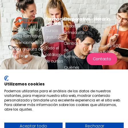
Formación
Corporativo
Horario
Lunes a jueves
gratis
Entidades
de 9:00 a
Descubre la mayor
Cursos
formadoras
18:00H
oferta formativa
gratuitos
subvencionada al
Centros
Viernes de 9:00
Todo el
100% y gratuita de
de
a 15:00H
catálogo
España.
formación
Contacto
de cursos
Quiénes
somos
Utilizamos cookies
Podemos utilizarlas para el análisis de los datos de nuestros
visitantes, para mejorar nuestro sitio web, mostrar contenido
personalizado y brindarle una excelente experiencia en el sitio web.
Para obtener más información sobre las cookies que utilizamos,
abre los ajustes.
Compromiso con la protección
de datos
2026 - Tus cursos gratuitos
Política de privacidad
- Aesrafor S.L.
Aceptar todo
Rechazar