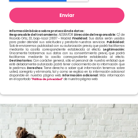
Enviar
Información básica sobre protección de datos:
Responsable del tratamiento:
AESRAFOR
Dirección del responsable:
C/ de
Ricardo Ortiz, 33, bajo-local 28017 – Madrid
Finalidad:
Sus datos serán usados
para poder atender sus solicitudes y prestarle nuestros servicios.
Publicidad:
Solo le enviaremos publicidad con su autorización previa, que podrá facilitarnos
mediante la casilla correspondiente establecida al efecto.
Legitimación:
Únicamente trataremos sus datos con su consentimiento previo, que podrá
facilitarnos mediante la casilla correspondiente establecida al efecto.
Destinatarios:
Con carácter general, sólo el personal de nuestra entidad que
esté debidamente autorizado podrá tener conocimiento de la información que
le pedimos.
Derechos:
Tiene derecho a saber qué información tenemos sobre
usted, corregirla y eliminarla, tal y como se explica en la información adicional
disponible en nuestra página web.
Información adicional:
Más información
en el apartado
“Política de privacidad”
de nuestra página web