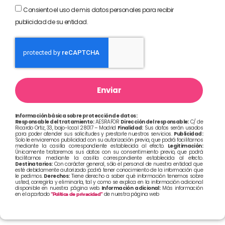
Consiento el uso de mis datos personales para recibir
publicidad de su entidad.
Enviar
Información básica sobre protección de datos:
Responsable del tratamiento:
AESRAFOR
Dirección del responsable:
C/ de
Ricardo Ortiz, 33, bajo-local 28017 – Madrid
Finalidad:
Sus datos serán usados
para poder atender sus solicitudes y prestarle nuestros servicios.
Publicidad:
Solo le enviaremos publicidad con su autorización previa, que podrá facilitarnos
mediante la casilla correspondiente establecida al efecto.
Legitimación:
Únicamente trataremos sus datos con su consentimiento previo, que podrá
facilitarnos mediante la casilla correspondiente establecida al efecto.
Destinatarios:
Con carácter general, sólo el personal de nuestra entidad que
esté debidamente autorizado podrá tener conocimiento de la información que
le pedimos.
Derechos:
Tiene derecho a saber qué información tenemos sobre
usted, corregirla y eliminarla, tal y como se explica en la información adicional
disponible en nuestra página web.
Información adicional:
Más información
en el apartado
“Política de privacidad”
de nuestra página web