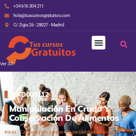
+34 616 304 211
hola@tuscursosgratuitos.com
C/ Zigia 26 - 28027 - Madrid
Ver 3.0
INAD000112
Manipulación En Crudo Y
Conservación De Alimentos
Inicio
»
Cátalogo de cursos
»
Especialidad formativa
»