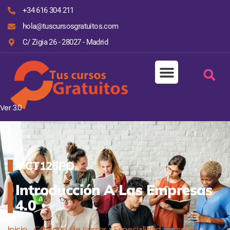
+34 616 304 211
hola@tuscursosgratuitos.com
C/ Zigia 26 - 28027 - Madrid
Ver 3.0
IFCT126PO
Introducción A Las Empresas
4.0
Inicio
»
Cátalogo de cursos
»
Especialidad formativa
»