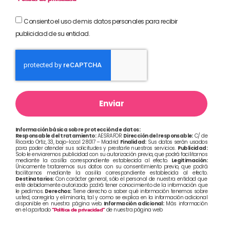
Consiento el uso de mis datos personales para recibir
publicidad de su entidad.
Enviar
Información básica sobre protección de datos:
Responsable del tratamiento:
AESRAFOR
Dirección del responsable:
C/ de
Ricardo Ortiz, 33, bajo-local 28017 – Madrid
Finalidad:
Sus datos serán usados
para poder atender sus solicitudes y prestarle nuestros servicios.
Publicidad:
Solo le enviaremos publicidad con su autorización previa, que podrá facilitarnos
mediante la casilla correspondiente establecida al efecto.
Legitimación:
Únicamente trataremos sus datos con su consentimiento previo, que podrá
facilitarnos mediante la casilla correspondiente establecida al efecto.
Destinatarios:
Con carácter general, sólo el personal de nuestra entidad que
esté debidamente autorizado podrá tener conocimiento de la información que
le pedimos.
Derechos:
Tiene derecho a saber qué información tenemos sobre
usted, corregirla y eliminarla, tal y como se explica en la información adicional
disponible en nuestra página web.
Información adicional:
Más información
en el apartado
“Política de privacidad”
de nuestra página web