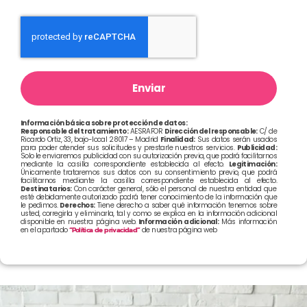
Enviar
Información básica sobre protección de datos:
Responsable del tratamiento:
AESRAFOR
Dirección del responsable:
C/ de
Ricardo Ortiz, 33, bajo-local 28017 – Madrid
Finalidad:
Sus datos serán usados
para poder atender sus solicitudes y prestarle nuestros servicios.
Publicidad:
Solo le enviaremos publicidad con su autorización previa, que podrá facilitarnos
mediante la casilla correspondiente establecida al efecto.
Legitimación:
Únicamente trataremos sus datos con su consentimiento previo, que podrá
facilitarnos mediante la casilla correspondiente establecida al efecto.
Destinatarios:
Con carácter general, sólo el personal de nuestra entidad que
esté debidamente autorizado podrá tener conocimiento de la información que
le pedimos.
Derechos:
Tiene derecho a saber qué información tenemos sobre
usted, corregirla y eliminarla, tal y como se explica en la información adicional
disponible en nuestra página web.
Información adicional:
Más información
en el apartado
“Política de privacidad”
de nuestra página web