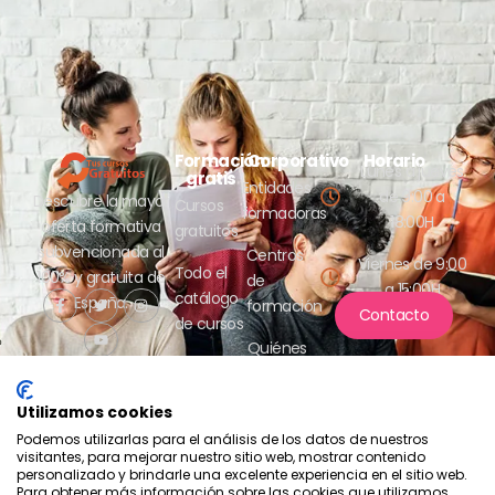
Formación
Corporativo
Horario
Lunes a jueves
gratis
Entidades
de 9:00 a
Descubre la mayor
Cursos
formadoras
18:00H
oferta formativa
gratuitos
subvencionada al
Centros
Viernes de 9:00
Todo el
100% y gratuita de
de
a 15:00H
catálogo
España.
formación
Contacto
de cursos
Quiénes
somos
Utilizamos cookies
Podemos utilizarlas para el análisis de los datos de nuestros
visitantes, para mejorar nuestro sitio web, mostrar contenido
personalizado y brindarle una excelente experiencia en el sitio web.
Para obtener más información sobre las cookies que utilizamos,