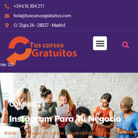
+34 616 304 211
hola@tuscursosgratuitos.com
C/ Zigia 26 - 28027 - Madrid
Ver 3.0
COMM0023
Instagram Para Tu Negocio
Inicio
»
Cátalogo de cursos
»
Especialidad formativa
»