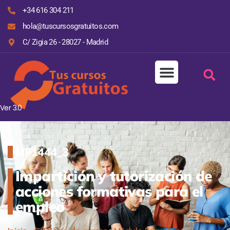
+34 616 304 211
hola@tuscursosgratuitos.com
C/ Zigia 26 - 28027 - Madrid
Ver 3.0
MF1444_3
Impartición y tutorización de
acciones formativas para el
empleo