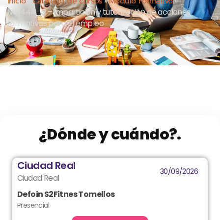
Inicio
»
Cátalogo de cursos
»
Módulo Formativo
»
MF1444_3 – Impartición y tutorización de acciones
formativas para el empleo
¿Dónde y cuándo?.
Ciudad Real
30/09/2026
Ciudad Real
Defoin S2Fitnes Tomellos
Presencial