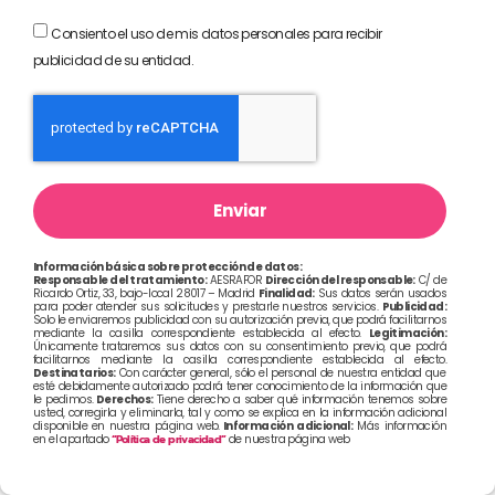
Consiento el uso de mis datos personales para recibir
publicidad de su entidad.
Enviar
Información básica sobre protección de datos:
Responsable del tratamiento:
AESRAFOR
Dirección del responsable:
C/ de
Ricardo Ortiz, 33, bajo-local 28017 – Madrid
Finalidad:
Sus datos serán usados
para poder atender sus solicitudes y prestarle nuestros servicios.
Publicidad:
Solo le enviaremos publicidad con su autorización previa, que podrá facilitarnos
mediante la casilla correspondiente establecida al efecto.
Legitimación:
Únicamente trataremos sus datos con su consentimiento previo, que podrá
facilitarnos mediante la casilla correspondiente establecida al efecto.
Destinatarios:
Con carácter general, sólo el personal de nuestra entidad que
esté debidamente autorizado podrá tener conocimiento de la información que
le pedimos.
Derechos:
Tiene derecho a saber qué información tenemos sobre
usted, corregirla y eliminarla, tal y como se explica en la información adicional
disponible en nuestra página web.
Información adicional:
Más información
en el apartado
“Política de privacidad”
de nuestra página web