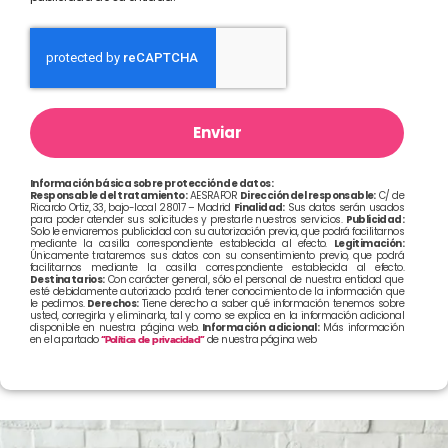
Enviar
Información básica sobre protección de datos:
Responsable del tratamiento:
AESRAFOR
Dirección del responsable:
C/ de
Ricardo Ortiz, 33, bajo-local 28017 – Madrid
Finalidad:
Sus datos serán usados
para poder atender sus solicitudes y prestarle nuestros servicios.
Publicidad:
Solo le enviaremos publicidad con su autorización previa, que podrá facilitarnos
mediante la casilla correspondiente establecida al efecto.
Legitimación:
Únicamente trataremos sus datos con su consentimiento previo, que podrá
facilitarnos mediante la casilla correspondiente establecida al efecto.
Destinatarios:
Con carácter general, sólo el personal de nuestra entidad que
esté debidamente autorizado podrá tener conocimiento de la información que
le pedimos.
Derechos:
Tiene derecho a saber qué información tenemos sobre
usted, corregirla y eliminarla, tal y como se explica en la información adicional
disponible en nuestra página web.
Información adicional:
Más información
en el apartado
“Política de privacidad”
de nuestra página web