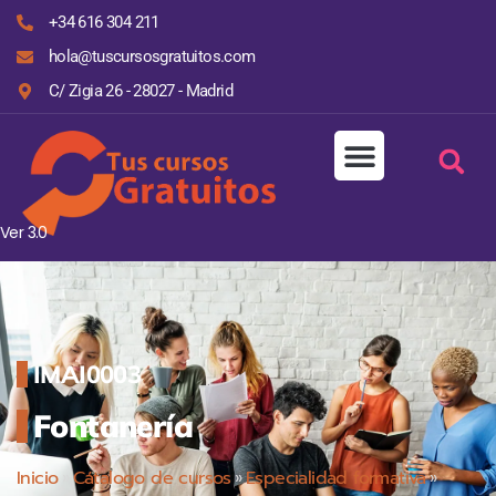
+34 616 304 211
hola@tuscursosgratuitos.com
C/ Zigia 26 - 28027 - Madrid
Ver 3.0
IMAI0003
Fontanería
Inicio
»
Cátalogo de cursos
»
Especialidad formativa
»