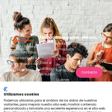
Formación
Corporativo
Horario
Lunes a jueves
gratis
Entidades
de 9:00 a
Descubre la mayor
Cursos
formadoras
18:00H
oferta formativa
gratuitos
subvencionada al
Centros
Viernes de 9:00
Todo el
100% y gratuita de
de
a 15:00H
catálogo
España.
formación
Contacto
de cursos
Quiénes
somos
Utilizamos cookies
Podemos utilizarlas para el análisis de los datos de nuestros
visitantes, para mejorar nuestro sitio web, mostrar contenido
personalizado y brindarle una excelente experiencia en el sitio web.