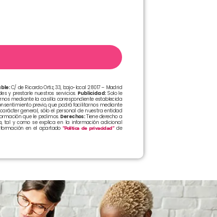
ble:
C/ de Ricardo Ortiz, 33, bajo-local 28017 – Madrid
s y prestarle nuestros servicios.
Publicidad:
Solo le
arnos mediante la casilla correspondiente establecida
sentimiento previo, que podrá facilitarnos mediante
arácter general, sólo el personal de nuestra entidad
formación que le pedimos.
Derechos:
Tiene derecho a
, tal y como se explica en la información adicional
formación en el apartado
“Política de privacidad”
de