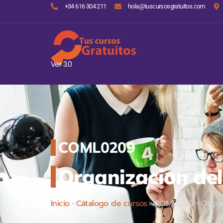
+34 616 304 211
hola@tuscursosgratuitos.com
Ver 3.0
COML0209
Organizacion del 
Inicio
»
Cátalogo de cursos
»
COML0209 – Organiz