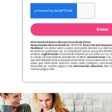
Enviar
Información básica sobre protección de datos:
Responsable del tratamiento:
AESRAFOR
Dirección del responsa
Finalidad:
Sus datos serán usados para poder atender sus solicitude
enviaremos publicidad con su autorización previa, que podrá facilit
al efecto.
Legitimación:
Únicamente trataremos sus datos con su con
la casilla correspondiente establecida al efecto.
Destinatarios:
Con c
que esté debidamente autorizado podrá tener conocimiento de la in
saber qué información tenemos sobre usted, corregirla y eliminarla
disponible en nuestra página web.
Información adicional:
Más in
nuestra página web