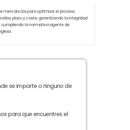
de
mercancías
para
optimizar
el
proceso
ecidas,
plazo
y
coste,
garantizando
la
integridad
,
cumpliendo
la
normativa
vigente
de
nglesa
nde se imparte o ninguno de
mos para que encuentres el