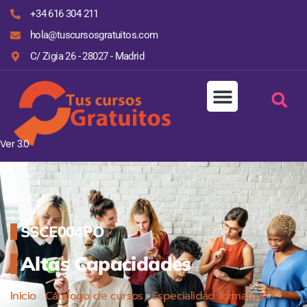
+34 616 304 211
hola@tuscursosgratuitos.com
C/ Zigia 26 - 28027 - Madrid
Ver 3.0
SSCE004PO
Altas Capacidades
Inicio
»
Cátalogo de cursos
»
Especialidad formativa
»