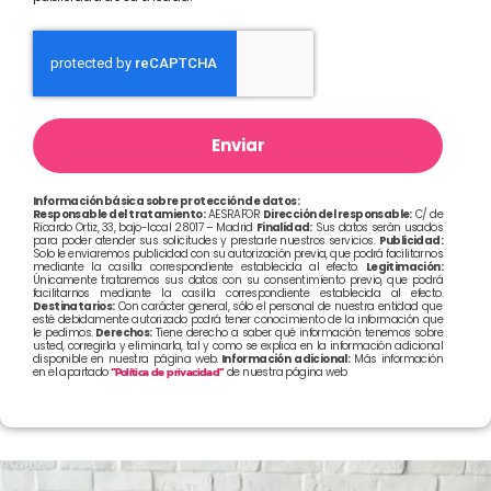
Enviar
Información básica sobre protección de datos:
Responsable del tratamiento:
AESRAFOR
Dirección del responsable:
C/ de
Ricardo Ortiz, 33, bajo-local 28017 – Madrid
Finalidad:
Sus datos serán usados
para poder atender sus solicitudes y prestarle nuestros servicios.
Publicidad:
Solo le enviaremos publicidad con su autorización previa, que podrá facilitarnos
mediante la casilla correspondiente establecida al efecto.
Legitimación:
Únicamente trataremos sus datos con su consentimiento previo, que podrá
facilitarnos mediante la casilla correspondiente establecida al efecto.
Destinatarios:
Con carácter general, sólo el personal de nuestra entidad que
esté debidamente autorizado podrá tener conocimiento de la información que
le pedimos.
Derechos:
Tiene derecho a saber qué información tenemos sobre
usted, corregirla y eliminarla, tal y como se explica en la información adicional
disponible en nuestra página web.
Información adicional:
Más información
en el apartado
“Política de privacidad”
de nuestra página web