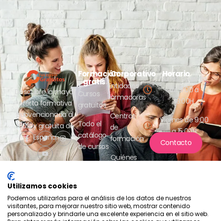
Formación
Corporativo
Horario
Lunes a jueves
gratis
Entidades
de 9:00 a
Descubre la mayor
Cursos
formadoras
18:00H
oferta formativa
gratuitos
subvencionada al
Centros
Viernes de 9:00
Todo el
100% y gratuita de
de
a 15:00H
catálogo
España.
formación
Contacto
de cursos
Quiénes
somos
Utilizamos cookies
Podemos utilizarlas para el análisis de los datos de nuestros
visitantes, para mejorar nuestro sitio web, mostrar contenido
personalizado y brindarle una excelente experiencia en el sitio web.