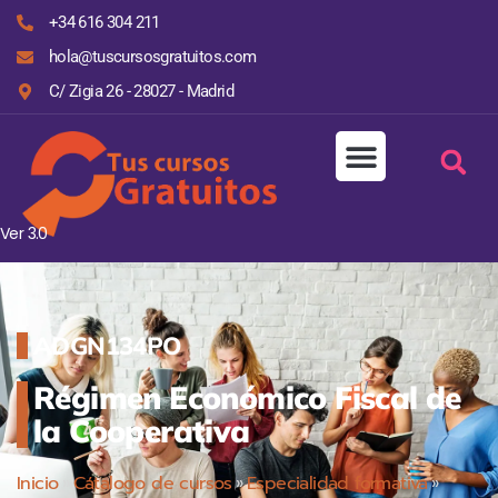
+34 616 304 211
hola@tuscursosgratuitos.com
C/ Zigia 26 - 28027 - Madrid
Ver 3.0
ADGN134PO
Régimen Económico Fiscal de
la Cooperativa
Inicio
»
Cátalogo de cursos
»
Especialidad formativa
»