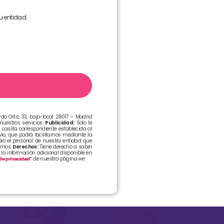
u entidad.
do Ortiz, 33, bajo-local 28017 – Madrid
uestros servicios.
Publicidad:
Solo le
 casilla correspondiente establecida al
o, que podrá facilitarnos mediante la
ólo el personal de nuestra entidad que
imos.
Derechos:
Tiene derecho a saber
 la información adicional disponible en
 de privacidad”
de nuestra página we