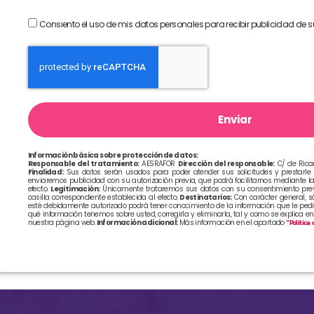
Consiento el uso de mis datos personales para recibir publicidad de s
Enviar
Información básica sobre protección de datos:
Responsable del tratamiento:
AESRAFOR
Dirección del responsable:
C/ de Ricar
Finalidad:
Sus datos serán usados para poder atender sus solicitudes y prestarle n
enviaremos publicidad con su autorización previa, que podrá facilitarnos mediante la
efecto.
Legitimación:
Únicamente trataremos sus datos con su consentimiento previ
casilla correspondiente establecida al efecto.
Destinatarios:
Con carácter general, s
esté debidamente autorizado podrá tener conocimiento de la información que le ped
qué información tenemos sobre usted, corregirla y eliminarla, tal y como se explica en
nuestra página web.
Información adicional:
Más información en el apartado
“Política