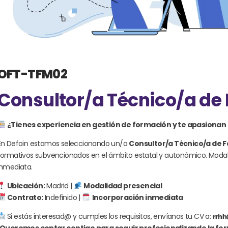
OFT-TFM02
Consultor/a Técnico/a de
¿Tienes experiencia en gestión de formación y te apasionan
En Defoin estamos seleccionando un/a
Consultor/a Técnico/a de 
formativos subvencionados en el ámbito estatal y autonómico. Modali
inmediata.
Ubicación:
Madrid |
Modalidad presencial
Contrato:
Indefinido |
Incorporación inmediata
Si estás interesad@ y cumples los requisitos, envíanos tu CV a:
rrhh
¡Queremos contar contigo para seguir profesionalizando la fo