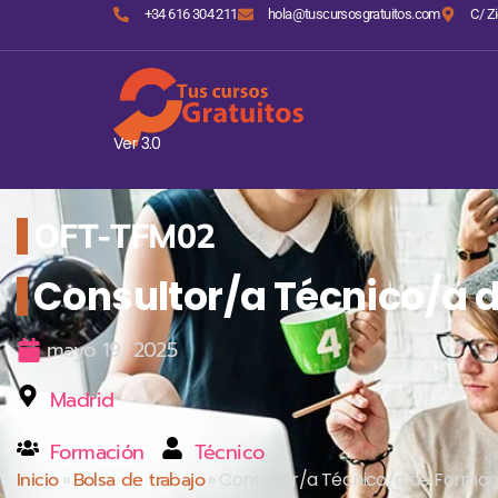
+34 616 304 211
hola@tuscursosgratuitos.com
C/ Zi
Ver 3.0
OFT-TFM02
Consultor/a Técnico/a 
mayo 19, 2025
Madrid
Formación
Técnico
Inicio
»
Bolsa de trabajo
»
Consultor/a Técnico/a de Formac